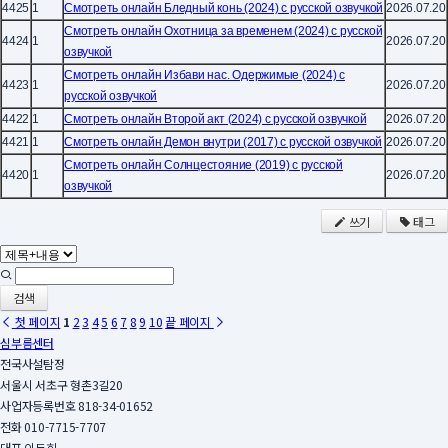
4425
1
Смотреть онлайн Бледный конь (2024) с русской озвучкой
2026.07.20
Смотреть онлайн Охотница за временем (2024) с русской
4424
1
2026.07.20
озвучкой
Смотреть онлайн Избави нас. Одержимые (2024) с
4423
1
2026.07.20
русской озвучкой
4422
1
Смотреть онлайн Второй акт (2024) с русской озвучкой
2026.07.20
4421
1
Смотреть онлайн Демон внутри (2017) с русской озвучкой
2026.07.20
Смотреть онлайн Солнцестояние (2019) с русской
4420
1
2026.07.20
озвучкой
쓰기
태그
검색
첫 페이지
1
2
3
4
5
6
7
8
9
10
끝 페이지
심부름센터
전국사설탐정
서울시 서초구 형촌3길20
사업자등록번호 818-34-01652
전화 010-7715-7707
대표 이두희