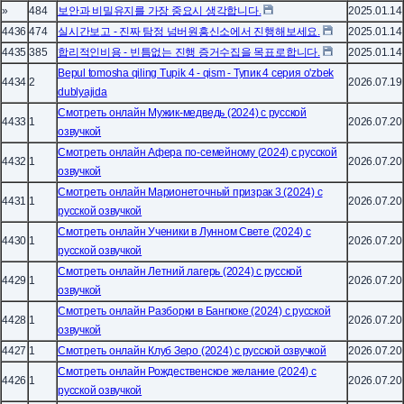
»
484
보안과 비밀유지를 가장 중요시 생각합니다.
2025.01.14
4436
474
실시간보고 - 진짜 탐정 넘버원흥신소에서 진행해보세요.
2025.01.14
4435
385
합리적인비용 - 빈틈없는 진행 증거수집을 목표로합니다.
2025.01.14
Bepul tomosha qiling Tupik 4 - qism - Тупик 4 серия o'zbek
4434
2
2026.07.19
dublyajida
Смотреть онлайн Мужик-медведь (2024) с русской
4433
1
2026.07.20
озвучкой
Смотреть онлайн Афера по-семейному (2024) с русской
4432
1
2026.07.20
озвучкой
Смотреть онлайн Марионеточный призрак 3 (2024) с
4431
1
2026.07.20
русской озвучкой
Смотреть онлайн Ученики в Лунном Свете (2024) с
4430
1
2026.07.20
русской озвучкой
Смотреть онлайн Летний лагерь (2024) с русской
4429
1
2026.07.20
озвучкой
Смотреть онлайн Разборки в Бангкоке (2024) с русской
4428
1
2026.07.20
озвучкой
4427
1
Смотреть онлайн Клуб Зеро (2024) с русской озвучкой
2026.07.20
Смотреть онлайн Рождественское желание (2024) с
4426
1
2026.07.20
русской озвучкой