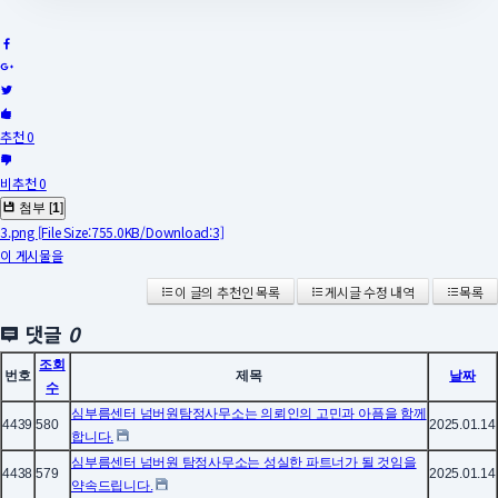
추천 0
비추천 0
첨부 [
1
]
3.png
[File Size:755.0KB/Download:3]
이 게시물을
이 글의 추천인 목록
게시글 수정 내역
목록
댓글
0
조회
번호
제목
날짜
수
심부름센터 넘버원탐정사무소는 의뢰인의 고민과 아픔을 함께
4439
580
2025.01.14
합니다.
심부름센터 넘버원 탐정사무소는 성실한 파트너가 될 것임을
4438
579
2025.01.14
약속드립니다.